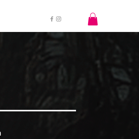
6
More
a