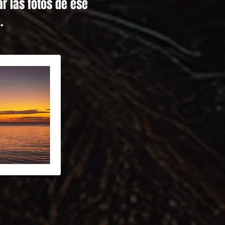
r las fotos de ese
.
unset