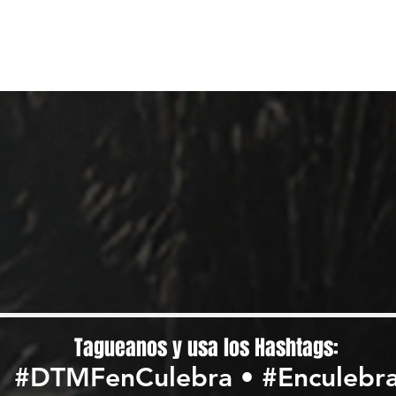
lebra
Getting There
Carnaval 202
Tagueanos y usa los Hashtags:
#DTMFenCulebra • #Enculebr