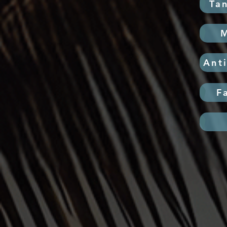
Ta
M
Ant
F