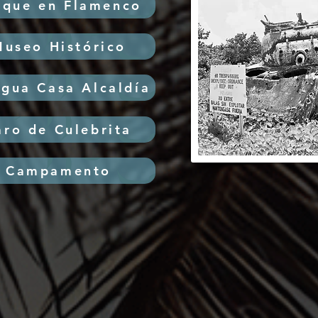
nque en Flamenco
useo Histórico
Hi
igua Casa Alcaldía
aro de Culebrita
Campamento