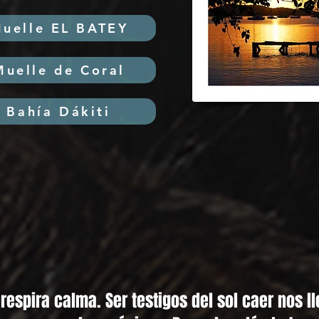
uelle EL BATEY
Su
Muelle de Coral
Bahía Dákiti
respira calma. Ser testigos del sol caer nos l