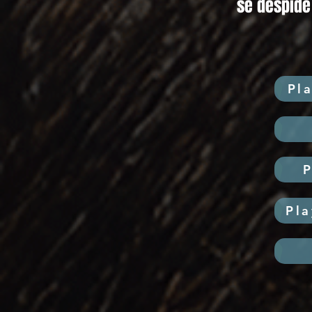
se despide
Pla
P
Pl